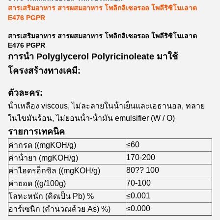
สารเสริมอาหาร สารผสมอาหาร โพลิกลิเซอรอล โพลีริซิโนเลาต
E476 PGPR
สารเสริมอาหาร สารผสมอาหาร โพลิกลิเซอรอล โพลีริซิโนเลาต
E476 PGPR
การนํา Polyglycerol Polyricinoleate มาใช้
โครงสร้างทางเคมี:
ตัวละคร:
น้ําเหลือง viscous, ไม่ละลายในน้ําเย็นและเอธานอล, ทลาย
ในไขมันร้อน, ไม่ยอนน้ํา-น้ํามัน emulsifier (W / O)
รายการเทคนิค
≤60
ค่ากรด ((mgKOH/g)
170-200
ค่าน้ํายา (mgKOH/g)
80?? 100
ค่าไฮดรอ็กซิล ((mgKOH/g)
70-100
ค่ายอด ((g/100g)
≤0.001
โลหะหนัก (คิดเป็น Pb) %
≤0.000
อาร์เซนิก (คํานวณด้วย As) %)