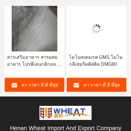
สารเสริมอาหาร สารผสม
โมโนสเตอเรต GMS โมโน
อาหาร โปรพีเลนกลิกอล เอ
กลีเซอริดดิสติล DMG90
สเตอร์ของกรดไขมัน
PGMS E477
หา ราคา ที่ ดี ที่สุด
หา ราคา ที่ ดี ที่สุด
Henan Wheat Import And Export Company