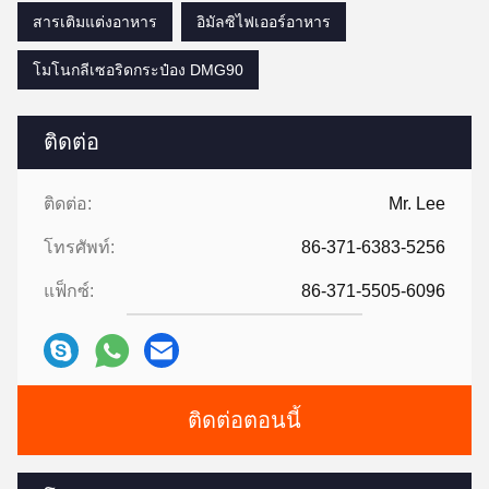
สารเติมแต่งอาหาร
อิมัลซิไฟเออร์อาหาร
โมโนกลีเซอริดกระป๋อง DMG90
ติดต่อ
ติดต่อ:
Mr. Lee
โทรศัพท์:
86-371-6383-5256
แฟ็กซ์:
86-371-5505-6096
ติดต่อตอนนี้