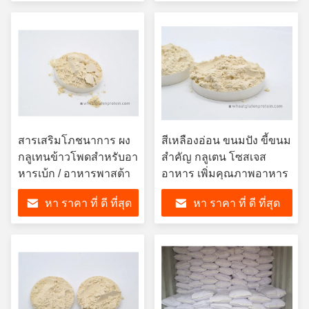
สารเสริมโภชนาการ ผง
สีเหลืองอ่อน ขนมปัง ขี้ขนม
กลูเทนข้าวโพดสําหรับอา
สําคัญ กลูเตน โซสเจส
หารเบ้ก / อาหารพาสต้า
อาหาร เพิ่มคุณภาพอาหาร
หา ราคา ที่ ดี ที่สุด
หา ราคา ที่ ดี ที่สุด