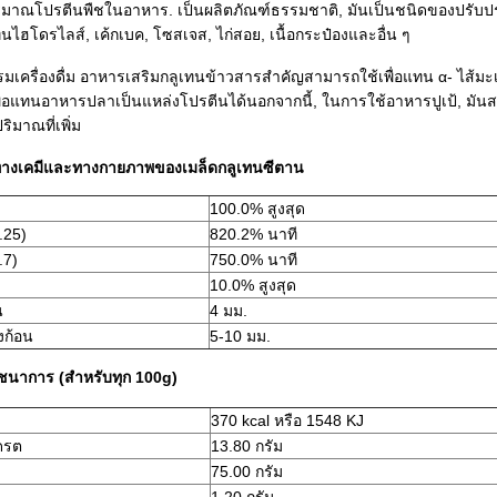
ริมาณโปรตีนพืชในอาหาร. เป็นผลิตภัณฑ์ธรรมชาติ, มันเป็นชนิดของปรับปร
นไฮโดรไลส์, เค้กเบค, โซสเจส, ไก่สอย, เนื้อกระป๋องและอื่น ๆ
เครื่องดื่ม อาหารเสริมกลูเทนข้าวสารสําคัญสามารถใช้เพื่อแทน α- ไส้มะเ
ื่อแทนอาหารปลาเป็นแหล่งโปรตีนได้นอกจากนี้, ในการใช้อาหารปูเป้, มัน
ริมาณที่เพิ่ม
ทางเคมีและทางกายภาพของเมล็ดกลูเทนซีตาน
100.0% สูงสุด
.25)
820.2% นาที
.7)
750.0% นาที
10.0% สูงสุด
น
4 มม.
ก้อน
5-10 มม.
ชนาการ (สําหรับทุก 100g)
370 kcal หรือ 1548 KJ
ดรต
13.80 กรัม
75.00 กรัม