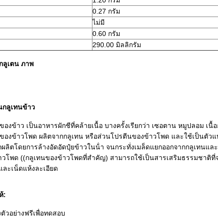
1.20 กรัม
0.27 กรัม
ไม่มี
0.60 กรัม
290.00 มิลลิกรัม
กลูเตน ภาพ
นกลูเทนข้าว
องข้าว เป็นอาหารผักชีที่คล้ายเนื้อ บางครั้งเรียกว่า เซอตาน หมูปลอม เนื้อ
ของข้าวโพด ผลิตจากกลูเทน หรือส่วนโปรตีนของข้าวโพด และใช้เป็นตัวแทนเ
กผลิตโดยการล้างอัดอัดปุ๋ยข้าวในน้ํา จนกระทั่งเมล็ดแยกออกจากกลูเทนแล
วโพด ((กลูเทนของข้าวโพดที่สําคัญ) สามารถใช้เป็นสารเสริมธรรมชาติที่จะเ
และเน็ดแห้งละเอียด
ห้:
งตัวอย่างฟรีเพื่อทดสอบ