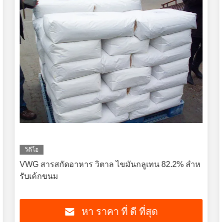
วิดีโอ
VWG สารสกัดอาหาร วิตาล ไขมันกลูเทน 82.2% สําห
รับเค้กขนม
หา ราคา ที่ ดี ที่สุด