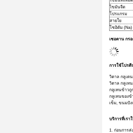
ไขมันทั้งหมด
ไขมันจืด
โปรแกรม
สายใย
โซอิดัม (Na)
เซอตาน กรอ
การใช้โปรตี
วิตาล กลูเตนข
วิตาล กลูเทน
กลูเทนข้าวถู
กลูเทนของข้า
เข็ม, ขนมปัง
บริการที่เราใ
1. ก่อนการส่