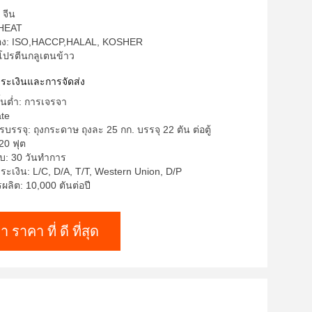
 จีน
WHEAT
รอง: ISO,HACCP,HALAL, KOSHER
โปรตีนกลูเตนข้าว
าระเงินและการจัดส่ง
ั้นต่ำ: การเจรจา
ate
บรรจุ: ถุงกระดาษ ถุงละ 25 กก. บรรจุ 22 ตัน ต่อตู้
20 ฟุต
บ: 30 วันทำการ
ระเงิน: L/C, D/A, T/T, Western Union, D/P
ลิต: 10,000 ตันต่อปี
า ราคา ที่ ดี ที่สุด