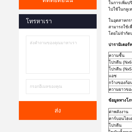
ติดต่อตอนนี้
ในการเพิ่มป
ไปใช้ในกลูเท
โทรหาเรา
ในอุตสาหกรรม
สามารถใช้เพ
โดยไม่จํากัดป
ปารามิเตอร์
ความชื้น
โปรตีน (Nx6
โปรตีน (Nx5
แอช
กว้างของก้อ
ความยาวของ
ข้อมูลทางโภ
ส่ง
ค่าพลังงาน
คาร์บอนไฮเ
โปรตีน