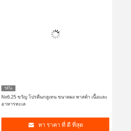
วิดีโอ
วิดี
Nx6.25 ขวัญ โปรตีนกลูเทน ขนาดผง พาสต้า เนื้อและ
อุต
อาหารทะเล
กรอ
หา ราคา ที่ ดี ที่สุด