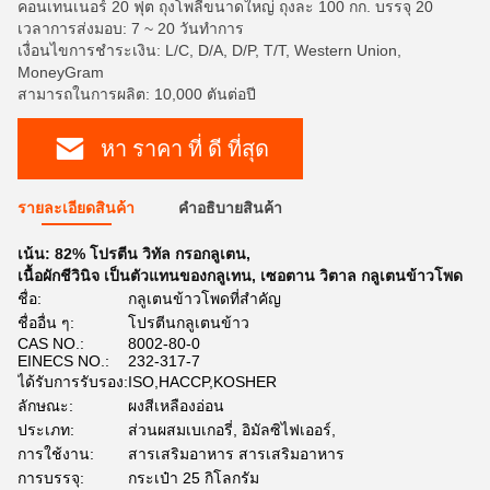
คอนเทนเนอร์ 20 ฟุต ถุงโพลีขนาดใหญ่ ถุงละ 100 กก. บรรจุ 20
เวลาการส่งมอบ: 7 ~ 20 วันทําการ
เงื่อนไขการชำระเงิน: L/C, D/A, D/P, T/T, Western Union,
MoneyGram
สามารถในการผลิต: 10,000 ตันต่อปี
หา ราคา ที่ ดี ที่สุด
รายละเอียดสินค้า
คําอธิบายสินค้า
เน้น:
82% โปรตีน วิทัล กรอกลูเตน
,
เนื้อผักชีวินิจ เป็นตัวแทนของกลูเทน
,
เซอตาน วิตาล กลูเตนข้าวโพด
ชื่อ:
กลูเตนข้าวโพดที่สําคัญ
ชื่ออื่น ๆ:
โปรตีนกลูเตนข้าว
CAS NO.:
8002-80-0
EINECS NO.:
232-317-7
ได้รับการรับรอง:
ISO,HACCP,KOSHER
ลักษณะ:
ผงสีเหลืองอ่อน
ประเภท:
ส่วนผสมเบเกอรี่, อิมัลซิไฟเออร์,
การใช้งาน:
สารเสริมอาหาร สารเสริมอาหาร
การบรรจุ:
กระเป๋า 25 กิโลกรัม