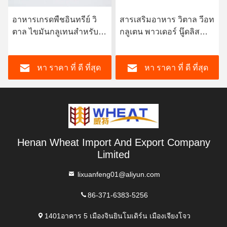
อาหารเกรดพืชอินทรีย์ วิ
สารเสริมอาหาร วิตาล วีอท
ตาล ไขมันกลูเทนสําหรับ
กลูเตน พาวเดอร์ นู๊ดลิส
ขนมปัง หมูส้มและก้อน
ทันที และ สปาเกตติ
หา ราคา ที่ ดี ที่สุด
หา ราคา ที่ ดี ที่สุด
Henan Wheat Import And Export Company
Limited
lixuanfeng01@aliyun.com
86-371-6383-5256
1401อาคาร 5 เมืองจินยินโมเดิร์น เมืองเจียงโจว