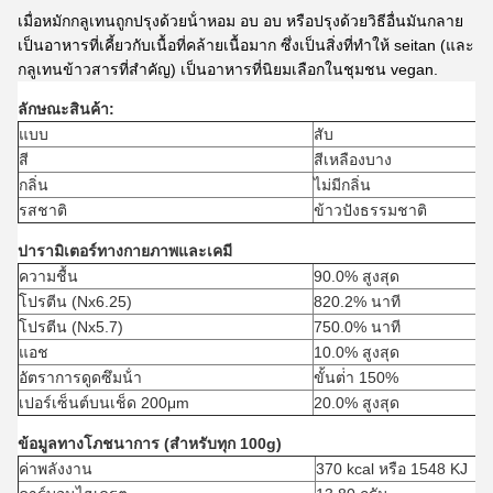
เมื่อหมักกลูเทนถูกปรุงด้วยน้ําหอม อบ อบ หรือปรุงด้วยวิธีอื่นมันกลาย
เป็นอาหารที่เคี้ยวกับเนื้อที่คล้ายเนื้อมาก ซึ่งเป็นสิ่งที่ทําให้ seitan (และ
กลูเทนข้าวสารที่สําคัญ) เป็นอาหารที่นิยมเลือกในชุมชน vegan.
ลักษณะสินค้า:
แบบ
สับ
สี
สีเหลืองบาง
กลิ่น
ไม่มีกลิ่น
รสชาติ
ข้าวปังธรรมชาติ
ปารามิเตอร์ทางกายภาพและเคมี
ความชื้น
90.0% สูงสุด
โปรตีน (Nx6.25)
820.2% นาที
โปรตีน (Nx5.7)
750.0% นาที
แอช
10.0% สูงสุด
อัตราการดูดซึมน้ํา
ขั้นต่ํา 150%
เปอร์เซ็นต์บนเช็ด 200μm
20.0% สูงสุด
ข้อมูลทางโภชนาการ (สําหรับทุก 100g)
ค่าพลังงาน
370 kcal หรือ 1548 KJ