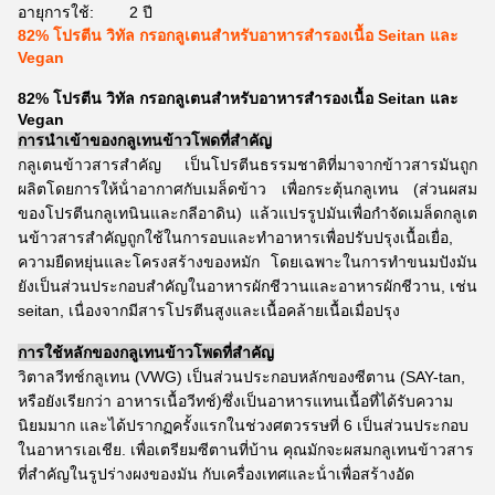
อายุการใช้:
2 ปี
82% โปรตีน วิทัล กรอกลูเตนสําหรับอาหารสํารองเนื้อ Seitan และ
Vegan
82% โปรตีน วิทัล กรอกลูเตนสําหรับอาหารสํารองเนื้อ Seitan และ
Vegan
การนําเข้าของกลูเทนข้าวโพดที่สําคัญ
กลูเตนข้าวสารสําคัญ เป็นโปรตีนธรรมชาติที่มาจากข้าวสารมันถูก
ผลิตโดยการให้น้ําอากาศกับเมล็ดข้าว เพื่อกระตุ้นกลูเทน (ส่วนผสม
ของโปรตีนกลูเทนินและกลีอาดิน) แล้วแปรรูปมันเพื่อกําจัดเมล็ดกลูเต
นข้าวสารสําคัญถูกใช้ในการอบและทําอาหารเพื่อปรับปรุงเนื้อเยื่อ,
ความยืดหยุ่นและโครงสร้างของหมัก โดยเฉพาะในการทําขนมปังมัน
ยังเป็นส่วนประกอบสําคัญในอาหารผักชีวานและอาหารผักชีวาน, เช่น
seitan, เนื่องจากมีสารโปรตีนสูงและเนื้อคล้ายเนื้อเมื่อปรุง
การใช้หลักของกลูเทนข้าวโพดที่สําคัญ
วิตาลวีทช์กลูเทน (VWG) เป็นส่วนประกอบหลักของซีตาน (SAY-tan,
หรือยังเรียกว่า อาหารเนื้อวีทช์)ซึ่งเป็นอาหารแทนเนื้อที่ได้รับความ
นิยมมาก และได้ปรากฏครั้งแรกในช่วงศตวรรษที่ 6 เป็นส่วนประกอบ
ในอาหารเอเชีย. เพื่อเตรียมซีตานที่บ้าน คุณมักจะผสมกลูเทนข้าวสาร
ที่สําคัญในรูปร่างผงของมัน กับเครื่องเทศและน้ําเพื่อสร้างอัด