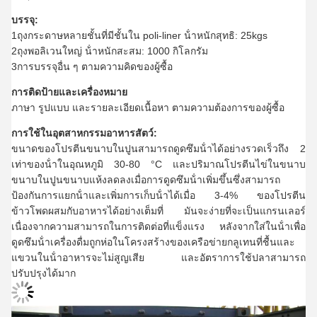
บรรจุ:
1ถุงกระดาษหลายชั้นที่มีชั้นใน poli-liner น้ําหนักสุทธิ: 25kgs
2ถุงพอลิเวนใหญ่ น้ําหนักสะสม: 1000 กิโลกรัม
3การบรรจุอื่น ๆ ตามความคิดของผู้ซื้อ
การติดป้ายและเครื่องหมาย
ภาษา รูปแบบ และรายละเอียดเนื้อหา ตามความต้องการของผู้ซื้อ
การใช้ในอุตสาหกรรมอาหารสัตว์:
ขนาดของโปรตีนขนาบในปูนสามารถดูดซึมน้ําได้อย่างรวดเร็วถึง 2
เท่าของน้ําในอุณหภูมิ 30-80 °C และปริมาณโปรตีนไข่ในขนาบ
ขนาบในปูนขนาบแห้งลดลงเมื่อการดูดซึมน้ําเพิ่มขึ้นซึ่งสามารถ
ป้องกันการแยกน้ําและเพิ่มการเก็บน้ําได้เมื่อ 3-4% ของโปรตีน
ข้าวโพดผสมกับอาหารได้อย่างเต็มที่ มันจะง่ายที่จะเป็นแกรนเลอร์
เนื่องจากความสามารถในการติดต่อที่แข็งแรง หลังจากใส่ในน้ําเพื่อ
ดูดซึมน้ําเครื่องดื่มถูกห่อในโครงสร้างของเครือข่ายกลูเทนที่ชื้นและ
แขวนในน้ําอาหารจะไม่สูญเสีย และอัตราการใช้ปลาสามารถ
ปรับปรุงได้มาก