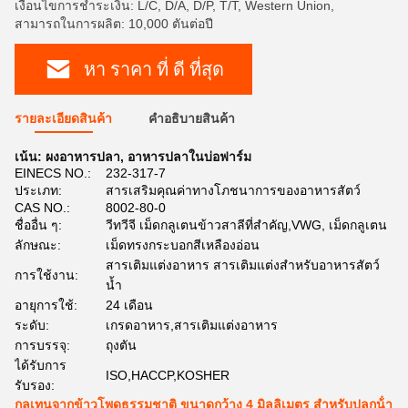
เงื่อนไขการชำระเงิน: L/C, D/A, D/P, T/T, Western Union,
สามารถในการผลิต: 10,000 ตันต่อปี
หา ราคา ที่ ดี ที่สุด
รายละเอียดสินค้า
คําอธิบายสินค้า
เน้น:
ผงอาหารปลา
,
อาหารปลาในบ่อฟาร์ม
EINECS NO.:
232-317-7
ประเภท:
สารเสริมคุณค่าทางโภชนาการของอาหารสัตว์
CAS NO.:
8002-80-0
ชื่ออื่น ๆ:
วีทวีจี เม็ดกลูเตนข้าวสาลีที่สำคัญ,VWG, เม็ดกลูเตน
ลักษณะ:
เม็ดทรงกระบอกสีเหลืองอ่อน
สารเติมแต่งอาหาร สารเติมแต่งสำหรับอาหารสัตว์
การใช้งาน:
น้ำ
อายุการใช้:
24 เดือน
ระดับ:
เกรดอาหาร,สารเติมแต่งอาหาร
การบรรจุ:
ถุงตัน
ได้รับการ
ISO,HACCP,KOSHER
รับรอง:
กลูเทนจากข้าวโพดธรรมชาติ ขนาดกว้าง 4 มิลลิเมตร สําหรับปลูกน้ํา