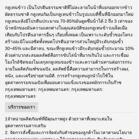
กลูเทนข้าว เป็นโปรตีนธรรมชาติที่ไม่ละลายในน้ําที่แยกออกจากข้าว
ผัดธรรมชาติ กลูเทนกัมเป็นกลูเทนข้าวในรูปแบบที่ชื้นที่ฉีกออกมาใหม่
กลูเทนแห้งมีโปรตีนประมาณ 70-85%มันดูดซึมน้ําได้ 2 ถึง 3 เท่าของ
น้ําหนักของมันความแตกต่างในคุณสมบัติของกลูเทนข้าวเมล็ดเมื่อ
เทียบกับโปรตีนอาหารอื่นๆ เกือบทั้งหมด เป็นเพราะระดับขั้วของโครง
สร้างอะมิโนแอซิดทั้งหมดโปรตีนอาหารส่วนใหญ่มีระดับกลุ่มขั้ว
30~45% และมีค่าลบ, ขณะที่กลูเทนข้าวมีระดับกลุ่มขั้วประมาณ 10%
ด้วยค่าบวกสะสมผลลัพธ์คือการขับไล่น้ําที่มากเกินไป และการเชื่อม
โยงใกล้ชิดของโมเลกุลกลูเทนของข้าวและความต้านทานต่อการกระ
จายในผลิตภัณฑ์ขนมปัง, ผลลัพธ์นี้คือความสามารถในการสร้างผง,
หนัง, และเครือข่ายสามมิติ. การสร้างกลูเทนถูกนําไปใช้ใน
อุตสาหกรรมขนมปังเพื่อมอบความแข็งแรงของหมักการเก็บก๊าซ
กรุงเทพมหานคร: กรุงเทพมหานคร: กรุงเทพมหานคร:
กรุงเทพมหานคร
บริการของเรา
1จําหน่ายผลิตภัณฑ์ที่มีคุณภาพสูง ด้วยราคาที่เหมาะสมใน
อุตสาหกรรมสารเสริม
2. จัดการสั่งซื้อและการจัดส่งกับคําขอของลูกค้าในเวลาตามนโยบาย