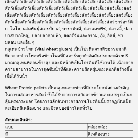
เลี้ยงสัตว์เลี้ยงสัตว์เลี้ยงสัตว์เลี้ยงสัตว์เลี้ยงสัตว์เลี้ยงสัตว์เลี้ยงสัตว์เลี้ยง
สัตว์เลี้ยงสัตว์เลี้ยงสัตว์เลี้ยงสัตว์เลี้ยงสัตว์เลี้ยงสัตว์เลี้ยงสัตว์เลี้ยงสัตว์
เลี้ยงสัตว์เลี้ยงสัตว์เลี้ยงสัตว์เลี้ยงสัตว์เลี้ยงสัตว์เลี้ยงสัตว์เลี้ยงสัตว์เลี้ยง
สัตว์เลี้ยงสัตว์เลี้ยงสัตว์เลี้ยงสัตว์เลี้ยงสัตว์เลี้ยงสัตว์เลี้ยงสัตว์ชาร์อาร์ติ
ก, โคโฮ, ผสมพันธุ์สเตรป์บาส, บารามันดี, ปลาแคทฟิช, ปลาคอี้, ปลา
บาสปากใหญ่, ปลาปลาสายฟ้า, สตอร์จันและกราม, กุ้ง, อีลส์, ซา
มลอน และอื่น ๆ
กลูเตนข้าวโพด (Vital wheat gluten) เป็นโปรตีนจากพืชธรรมชาติ
ที่มาจากข้าวโพดหรือข้าวโพดที่มีสตาร์ทถูกกําจัดมันประกอบด้วยปริ
มาณกลูเทนที่ค่อนข้างสูง และมีหน้าที่เป็นโปรตีนที่ใช้งานได้ เนื่องจาก
ความสามารถในการดูดซึมน้ําที่ดีและความยืดหยุ่นของหมักที่สร้างขึ้น
เมื่อได้รับน้ํา.
Wheat Protein pellets เป็นกลูเทนจากข้าวที่มีประโยชน์อย่างสําคัญ
ในการผลิตอาหารสัตว์ ซึ่งได้รับจากการสกัดจากข้าวและแปรรูปเป็นก
ลุ้นทรงกระบอก โดยการผลักดันทางกายภาพ.โปรตีนนี้ปรากฏเป็นเม็ด
ละเอียดสีเหลืองบาง และมีรสของข้าวโพดทั่วไป
ลักษณะสินค้า:
แบบ
กล่องกล่อง
สี
สีเหลืองบาง