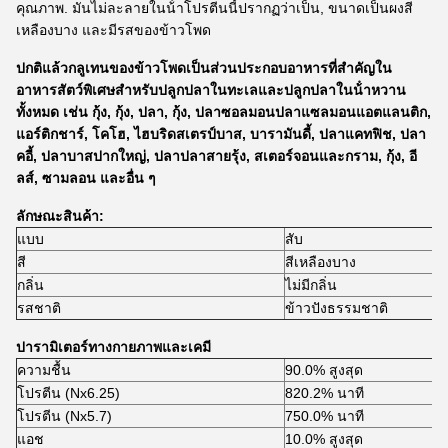
คุณภาพ. มันไม่ละลายในน้ําโปรตีนนี้ปรากฏว่าเป็น, ขนาดเป็นผงสี
เหลืองบาง และมีรสของข้าวโพด
ปกติแล้วกลูเทนของข้าวโพดเป็นส่วนประกอบอาหารที่สําคัญใน
อาหารสัตว์พิเศษสําหรับปลูกปลาในทะเลและปลูกปลาในน้ําหวาน
ทั้งหมด เช่น กุ้ง, กุ้ง, ปลา, กุ้ง, ปลาซอลมอนปลาแซลมอนแอตแลนติก,
แอร์ติกชาร์, โคโฮ, ไฮบริดสเตรป์บาส, บารามันดี้, ปลาแคทฟิช, ปลา
คอี้, ปลาบาสปากใหญ่, ปลาปลาสายรุ้ง, สเตอร์จอนและกราม, กุ้ง, อี
ลส์, ซามลอน และอื่น ๆ
ลักษณะสินค้า:
แบบ
สับ
สี
สีเหลืองบาง
กลิ่น
ไม่มีกลิ่น
รสชาติ
ข้าวปังธรรมชาติ
ปารามิเตอร์ทางกายภาพและเคมี
ความชื้น
90.0% สูงสุด
โปรตีน (Nx6.25)
820.2% นาที
โปรตีน (Nx5.7)
750.0% นาที
แอช
10.0% สูงสุด