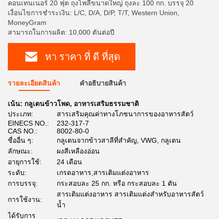
คอนเทนเนอร์ 20 ฟุต ถุงโพลีขนาดใหญ่ ถุงละ 100 กก. บรรจุ 20
เงื่อนไขการชำระเงิน: L/C, D/A, D/P, T/T, Western Union,
MoneyGram
สามารถในการผลิต: 10,000 ตันต่อปี
หา ราคา ที่ ดี ที่สุด
รายละเอียดสินค้า
คําอธิบายสินค้า
เน้น:
กลูเตนข้าวโพด
,
อาหารเสริมธรรมชาติ
ประเภท:
สารเสริมคุณค่าทางโภชนาการของอาหารสัตว์
EINECS NO.:
232-317-7
CAS NO.:
8002-80-0
ชื่ออื่น ๆ:
กลูเตนจากข้าวสาลีที่สำคัญ, VWG, กลูเตน
ลักษณะ:
ผงสีเหลืองอ่อน
อายุการใช้:
24 เดือน
ระดับ:
เกรดอาหาร,สารเติมแต่งอาหาร
การบรรจุ:
กระสอบละ 25 กก. หรือ กระสอบละ 1 ตัน
สารเติมแต่งอาหาร สารเติมแต่งสำหรับอาหารสัตว์
การใช้งาน:
น้ำ
ได้รับการ