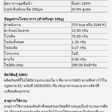
อัตราการดูดซึมน้ํา
ขั้นต่ํา 150%
เปอร์เซ็นต์บนเช็ด 200μm
20.0% สูงสุด
ข้อมูลทางโภชนาการ (สําหรับทุก 100g)
ค่าพลังงาน
370 kcal หรือ 1548 KJ
คาร์บอนไฮเดรต
13.80 กรัม
โปรตีน
75.00 กรัม
ไขมันทั้งหมด
1.20 กรัม
ไขมันจืด
0.27 กรัม
โปรแกรม
ไม่มี
สายใย
0.60 กรัม
โซอิดัม (Na)
290.00 มิลลิกรัม
สัตว์พันธุ์ GMO:
ผลิตภัณฑ์นี้ไม่ได้มีส่วนประกอบใด ๆ ที่มาจาก GMO ตามที่กล่าวไว้ใน
กฎหมาย EC ฉบับที่ 1829/2003 เกี่ยวกับอาหารและอาหารสัตว์ที่
เปลี่ยนพันธุกรรม
อายุการใช้งาน:
อายุการใช้งานของสินค้าทั้งหมดของวัสดุที่นําเสนอเป็นจํานวนมากคือ
24 เดือนหลังจากวันผลิต หากเก็บไว้ภายใต้สภาพการเก็บรักษาที่แนะ