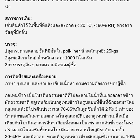
นํา
สภาพการเก็บ:
เก็บสินค้าไว้ในพื้นที่ที่แห้งและสะอาด (< 20 °C, < 60% RH) ห่างจาก
วัสดุที่มีกลิ่น
บรรจุ:
1ถุงกระดาษหลายชั้นที่มีชั้นใน poli-liner น้ําหนักสุทธิ: 25kgs
2ถุงพอลิเวนใหญ่ น้ําหนักสะสม: 1000 กิโลกรัม
3การบรรจุอื่น ๆ ตามความคิดของผู้ซื้อ
การติดป้ายและเครื่องหมาย
ภาษา รูปแบบ และรายละเอียดเนื้อหา ตามความต้องการของผู้ซื้อ
กลูเทนข้าว เป็นโปรตีนธรรมชาติที่ไม่ละลายในน้ําที่แยกออกจากข้าว
ผัดธรรมชาติ กลูเทนกัมเป็นกลูเทนข้าวในรูปแบบที่ชื้นที่ฉีกออกมาใหม่
กลูเทนแห้งมีโปรตีนประมาณ 70-85%มันดูดซึมน้ําได้ 2 ถึง 3 เท่าของ
น้ําหนักของมันความแตกต่างในคุณสมบัติของกลูเทนข้าวเมล็ดเมื่อ
เทียบกับโปรตีนอาหารอื่นๆ เกือบทั้งหมด เป็นเพราะระดับขั้วของโครง
สร้างอะมิโนแอซิดทั้งหมดโปรตีนอาหารส่วนใหญ่มีระดับกลุ่มขั้ว
30~45% และมีค่าลบ, ขณะที่กลูเทนข้าวมีระดับกลุ่มขั้วประมาณ 10%