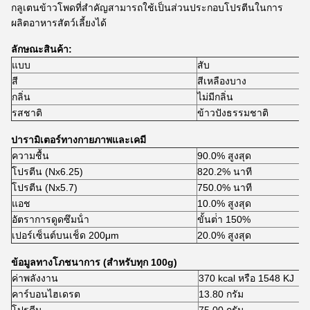
กลูเตนข้าวโพดที่สําคัญสามารถใช้เป็นส่วนประกอบโปรตีนในการ
ผลิตอาหารสัตว์เลี้ยงได้
ลักษณะสินค้า:
แบบ
สับ
สี
สีเหลืองบาง
กลิ่น
ไม่มีกลิ่น
รสชาติ
ข้าวปังธรรมชาติ
ปารามิเตอร์ทางกายภาพและเคมี
ความชื้น
90.0% สูงสุด
โปรตีน (Nx6.25)
820.2% นาที
โปรตีน (Nx5.7)
750.0% นาที
แอช
10.0% สูงสุด
อัตราการดูดซึมน้ํา
ขั้นต่ํา 150%
เปอร์เซ็นต์บนเช็ด 200μm
20.0% สูงสุด
ข้อมูลทางโภชนาการ (สําหรับทุก 100g)
ค่าพลังงาน
370 kcal หรือ 1548 KJ
คาร์บอนไฮเดรต
13.80 กรัม