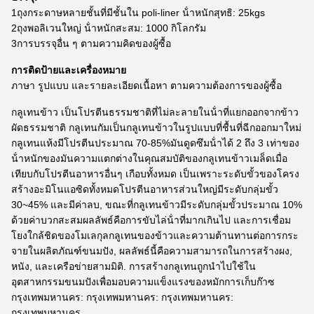
1ถุงกระดาษหลายชั้นที่มีชั้นใน poli-liner น้ําหนักสุทธิ: 25kgs
2ถุงพอลิเวนใหญ่ น้ําหนักสะสม: 1000 กิโลกรัม
3การบรรจุอื่น ๆ ตามความคิดของผู้ซื้อ
การติดป้ายและเครื่องหมาย
ภาษา รูปแบบ และรายละเอียดเนื้อหา ตามความต้องการของผู้ซื้อ
กลูเทนข้าว เป็นโปรตีนธรรมชาติที่ไม่ละลายในน้ําที่แยกออกจากข้าว
ผัดธรรมชาติ กลูเทนกัมเป็นกลูเทนข้าวในรูปแบบที่ชื้นที่ฉีกออกมาใหม่
กลูเทนแห้งมีโปรตีนประมาณ 70-85%มันดูดซึมน้ําได้ 2 ถึง 3 เท่าของ
น้ําหนักของมันความแตกต่างในคุณสมบัติของกลูเทนข้าวเมล็ดเมื่อ
เทียบกับโปรตีนอาหารอื่นๆ เกือบทั้งหมด เป็นเพราะระดับขั้วของโครง
สร้างอะมิโนแอซิดทั้งหมดโปรตีนอาหารส่วนใหญ่มีระดับกลุ่มขั้ว
30~45% และมีค่าลบ, ขณะที่กลูเทนข้าวมีระดับกลุ่มขั้วประมาณ 10%
ด้วยค่าบวกสะสมผลลัพธ์คือการขับไล่น้ําที่มากเกินไป และการเชื่อม
โยงใกล้ชิดของโมเลกุลกลูเทนของข้าวและความต้านทานต่อการกระ
จายในผลิตภัณฑ์ขนมปัง, ผลลัพธ์นี้คือความสามารถในการสร้างผง,
หนัง, และเครือข่ายสามมิติ. การสร้างกลูเทนถูกนําไปใช้ใน
อุตสาหกรรมขนมปังเพื่อมอบความแข็งแรงของหมักการเก็บก๊าซ
กรุงเทพมหานคร: กรุงเทพมหานคร: กรุงเทพมหานคร:
กรุงเทพมหานคร