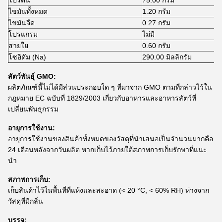
โปรตีน
75.00 กรัม
ไขมันทั้งหมด
1.20 กรัม
ไขมันจืด
0.27 กรัม
โปรแกรม
ไม่มี
สายใย
0.60 กรัม
โซอิดัม (Na)
290.00 มิลลิกรัม
สัตว์พันธุ์ GMO:
ผลิตภัณฑ์นี้ไม่ได้มีส่วนประกอบใด ๆ ที่มาจาก GMO ตามที่กล่าวไว้ใน
กฎหมาย EC ฉบับที่ 1829/2003 เกี่ยวกับอาหารและอาหารสัตว์ที่
เปลี่ยนพันธุกรรม
อายุการใช้งาน:
อายุการใช้งานของสินค้าทั้งหมดของวัสดุที่นําเสนอเป็นจํานวนมากคือ
24 เดือนหลังจากวันผลิต หากเก็บไว้ภายใต้สภาพการเก็บรักษาที่แนะ
นํา
สภาพการเก็บ:
เก็บสินค้าไว้ในพื้นที่ที่แห้งและสะอาด (< 20 °C, < 60% RH) ห่างจาก
วัสดุที่มีกลิ่น
บรรจุ: