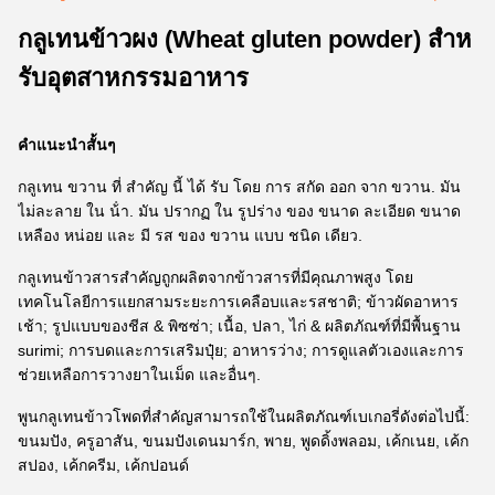
กลูเทนข้าวผง (Wheat gluten powder) สําห
รับอุตสาหกรรมอาหาร
คําแนะนําสั้นๆ
กลูเทน ขวาน ที่ สําคัญ นี้ ได้ รับ โดย การ สกัด ออก จาก ขวาน. มัน
ไม่ละลาย ใน น้ํา. มัน ปรากฏ ใน รูปร่าง ของ ขนาด ละเอียด ขนาด
เหลือง หน่อย และ มี รส ของ ขวาน แบบ ชนิด เดียว.
กลูเทนข้าวสารสําคัญถูกผลิตจากข้าวสารที่มีคุณภาพสูง โดย
เทคโนโลยีการแยกสามระยะการเคลือบและรสชาติ; ข้าวผัดอาหาร
เช้า; รูปแบบของชีส & พิซซ่า; เนื้อ, ปลา, ไก่ & ผลิตภัณฑ์ที่มีพื้นฐาน
surimi; การบดและการเสริมปุ๋ย; อาหารว่าง; การดูแลตัวเองและการ
ช่วยเหลือการวางยาในเม็ด และอื่นๆ.
พูนกลูเทนข้าวโพดที่สําคัญสามารถใช้ในผลิตภัณฑ์เบเกอรี่ดังต่อไปนี้:
ขนมปัง, ครูอาสัน, ขนมปังเดนมาร์ก, พาย, พูดดิ้งพลอม, เค้กเนย, เค้ก
สปอง, เค้กครีม, เค้กปอนด์