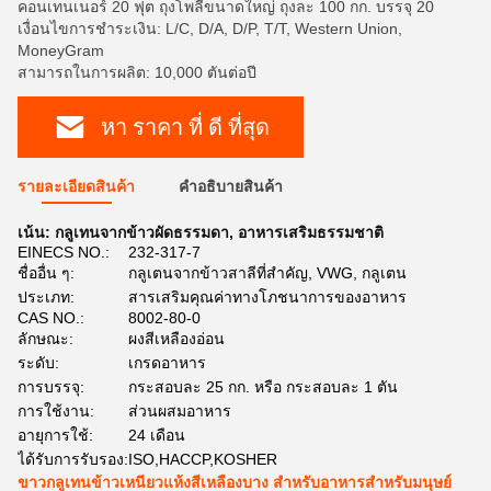
คอนเทนเนอร์ 20 ฟุต ถุงโพลีขนาดใหญ่ ถุงละ 100 กก. บรรจุ 20
เงื่อนไขการชำระเงิน: L/C, D/A, D/P, T/T, Western Union,
MoneyGram
สามารถในการผลิต: 10,000 ตันต่อปี
หา ราคา ที่ ดี ที่สุด
รายละเอียดสินค้า
คําอธิบายสินค้า
เน้น:
กลูเทนจากข้าวผัดธรรมดา
,
อาหารเสริมธรรมชาติ
EINECS NO.:
232-317-7
ชื่ออื่น ๆ:
กลูเตนจากข้าวสาลีที่สำคัญ, VWG, กลูเตน
ประเภท:
สารเสริมคุณค่าทางโภชนาการของอาหาร
CAS NO.:
8002-80-0
ลักษณะ:
ผงสีเหลืองอ่อน
ระดับ:
เกรดอาหาร
การบรรจุ:
กระสอบละ 25 กก. หรือ กระสอบละ 1 ตัน
การใช้งาน:
ส่วนผสมอาหาร
อายุการใช้:
24 เดือน
ได้รับการรับรอง:
ISO,HACCP,KOSHER
ขาวกลูเทนข้าวเหนียวแห้งสีเหลืองบาง สําหรับอาหารสําหรับมนุษย์