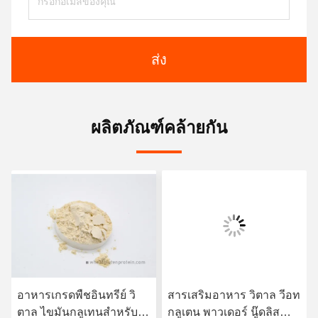
ส่ง
ผลิตภัณฑ์คล้ายกัน
อาหารเกรดพืชอินทรีย์ วิ
สารเสริมอาหาร วิตาล วีอท
ตาล ไขมันกลูเทนสําหรับ
กลูเตน พาวเดอร์ นู๊ดลิส