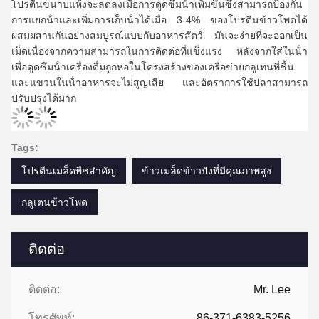
โปรตีนขนาบแห้งจะลดลงเมื่อการดูดซึมน้ําเพิ่มขึ้นซึ่งสามารถป้องกัน
การแยกน้ําและเพิ่มการเก็บน้ําได้เมื่อ 3-4% ของโปรตีนข้าวโพดได้
ผสมผสานกันอย่างสมบูรณ์แบบกับอาหารสัตว์ มันจะง่ายที่จะออกเป็น
เม็ดเนื่องจากความสามารถในการติดต่อที่แข็งแรง หลังจากใส่ในน้ํา
เพื่อดูดซึมน้ําเครื่องดื่มถูกห่อในโครงสร้างของเครือข่ายกลูเทนที่ชื้น
และแขวนในน้ําอาหารจะไม่สูญเสีย และอัตราการใช้ปลาสามารถ
ปรับปรุงได้มาก
Tags:
โปรตีนเมล็ดพืชสําคัญ
ข้าวเมล็ดข้าวปังที่มีคุณภาพสูง
กลูเตนข้าวโพด
ติดต่อ
ติดต่อ:
Mr. Lee
โทรศัพท์:
86-371-6383-5256