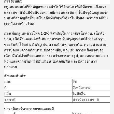
การใช้หลัก:
กลูเทนขนมปังที่สําคัญสามารถนําไปใช้ในเน็ด เพื่อให้ความแข็งแรง
และรสชาติ มันมีข้อดีของความยืดหยุ่นและอื่น ๆ ในปัจจุบันกลูเทนข
นมปังที่สําคัญคือขี้ขนมโปรตีนที่บริสุทธิ์เดียวไม่มีวัสดุแพร่ทางเคมีมัน
ถูกสกัดจากข้าวโพด
การเพิ่มกลูเทนข้าวโพด 1-2% ที่สําคัญในการผลิตเน็ดด่วน, เน็ดดั่ง
นาน, เน็ดดั่งและเมล็ดพิเศษ สามารถปรับปรุงคุณสมบัติการแปรรูป
ของสินค้าได้อย่างสําคัญเช่น ความต้านทานแรงดัน, ความต้านทาน
การบิดและความต้านทานต่อความยืด, และเพิ่มความแข็งแรงของ
เน็ด. มันไม่ง่ายที่จะแตกปลายระหว่างการแปรรูป, และทนทานต่อการ
ท่วมและความร้อน.รสมันเนียน ไม่ติดกับฟัน และมีสารอาหาร
มากมาย.
ลักษณะสินค้า:
แบบ
สับ
สี
สีเหลืองบาง
กลิ่น
ไม่มีกลิ่น
รสชาติ
ข้าวปังธรรมชาติ
ปารามิเตอร์ทางกายภาพและเคมี