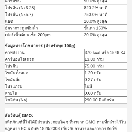
ความชื้น
90.0% สูงสุด
โปรตีน (Nx6.25)
820.2% นาที
โปรตีน (Nx5.7)
750.0% นาที
แอช
10.0% สูงสุด
อัตราการดูดซึมน้ํา
ขั้นต่ํา 150%
เปอร์เซ็นต์บนเช็ด 200μm
20.0% สูงสุด
ข้อมูลทางโภชนาการ (สําหรับทุก 100g)
ค่าพลังงาน
370 kcal หรือ 1548 KJ
คาร์บอนไฮเดรต
13.80 กรัม
โปรตีน
75.00 กรัม
ไขมันทั้งหมด
1.20 กรัม
ไขมันจืด
0.27 กรัม
โปรแกรม
ไม่มี
สายใย
0.60 กรัม
โซอิดัม (Na)
290.00 มิลลิกรัม
สัตว์พันธุ์ GMO:
ผลิตภัณฑ์นี้ไม่ได้มีส่วนประกอบใด ๆ ที่มาจาก GMO ตามที่กล่าวไว้ใน
กฎหมาย EC ฉบับที่ 1829/2003 เกี่ยวกับอาหารและอาหารสัตว์ที่