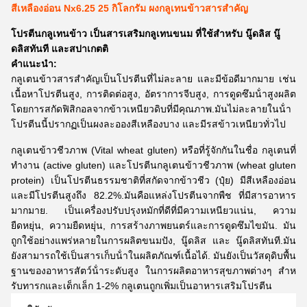
สีเหลืองอ่อน Nx6.25 25 กิโลกรัม ผงกลูเทนข้าวสารสําคัญ
โปรตีนกลูเทนข้าว เป็นสารเสริมกลูเทนขนม ที่ใช้สําหรับ นู๊ดลิส นู๊
ดลิสทันที และสปาเกตติ
คําแนะนํา:
กลูเตนข้าวสารสําคัญเป็นโปรตีนที่ไม่ละลาย และมีข้อดีมากมาย เช่น
เนื้อหาโปรตีนสูง, การติดต่อสูง, อัตราการจีบสูง, การดูดซึมน้ําสูงผลิต
โดยการสกัดฟิสิกอลจากข้าวเหนียวดิบที่มีคุณภาพ.มันไม่ละลายในน้ํา
โปรตีนนี้ปรากฏเป็นผงละอองสีเหลืองบาง และมีรสข้าวเหนียวทั่วไป
กลูเตนข้าวชีวภาพ (Vital wheat gluten) หรือที่รู้จักกันในชื่อ กลูเตนที่
ทํางาน (active gluten) และโปรตีนกลูเตนข้าวชีวภาพ (wheat gluten
protein) เป็นโปรตีนธรรมชาติที่สกัดจากข้าวชีว (ปุ๋ย) มีสีเหลืองอ่อน
และมีโปรตีนสูงถึง 82.2%.มันคือแหล่งโปรตีนจากพืช ที่มีสารอาหาร
มากมาย. เป็นเครื่องปรับปรุงหมักที่ดีที่มีความเหนียวแน่น, ความ
ยืดหยุ่น, ความยืดหยุ่น, การสร้างภาพยนตร์และการดูดซึมไขมัน. มัน
ถูกใช้อย่างแพร่หลายในการผลิตขนมปัง, นู๊ดลิส และ นู๊ดลิสทันที.มัน
ยังสามารถใช้เป็นสารเก็บน้ําในผลิตภัณฑ์เนื้อได้. มันยังเป็นวัสดุดิบพื้น
ฐานของอาหารสัตว์น้ําระดับสูง ในการผลิตอาหารสุขภาพต่างๆ สําห
รับทารกและเด็กเล็ก 1-2% กลูเตนถูกเพิ่มเป็นอาหารเสริมโปรตีน