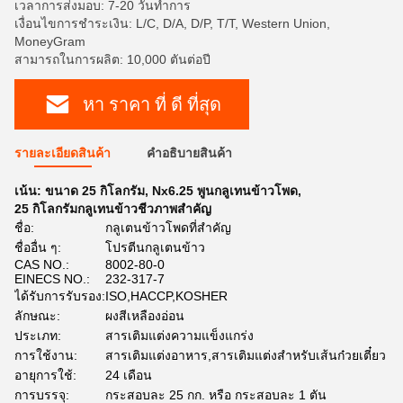
เวลาการส่งมอบ: 7-20 วันทําการ
เงื่อนไขการชำระเงิน: L/C, D/A, D/P, T/T, Western Union,
MoneyGram
สามารถในการผลิต: 10,000 ตันต่อปี
หา ราคา ที่ ดี ที่สุด
รายละเอียดสินค้า
คําอธิบายสินค้า
เน้น:
ขนาด 25 กิโลกรัม
,
Nx6.25 พูนกลูเทนข้าวโพด
,
25 กิโลกรัมกลูเทนข้าวชีวภาพสําคัญ
ชื่อ:
กลูเตนข้าวโพดที่สําคัญ
ชื่ออื่น ๆ:
โปรตีนกลูเตนข้าว
CAS NO.:
8002-80-0
EINECS NO.:
232-317-7
ได้รับการรับรอง:
ISO,HACCP,KOSHER
ลักษณะ:
ผงสีเหลืองอ่อน
ประเภท:
สารเติมแต่งความแข็งแกร่ง
การใช้งาน:
สารเติมแต่งอาหาร,สารเติมแต่งสำหรับเส้นก๋วยเตี๋ยว
อายุการใช้:
24 เดือน
การบรรจุ:
กระสอบละ 25 กก. หรือ กระสอบละ 1 ตัน