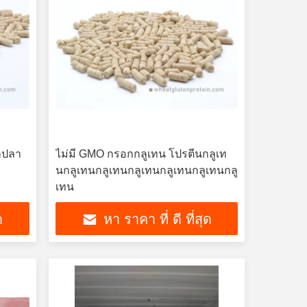
ูกปลา
ไม่มี GMO กรอกกลูเทน โปรตีนกลูเท
นกลูเทนกลูเทนกลูเทนกลูเทนกลูเทนกลู
เทน
ด
หา ราคา ที่ ดี ที่สุด