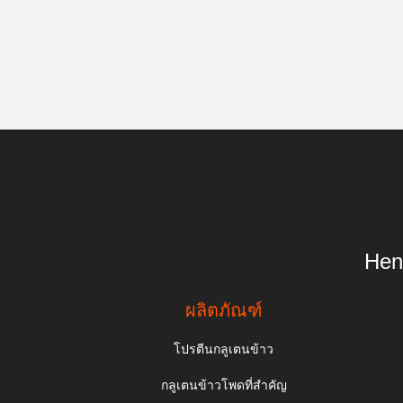
Hen
ผลิตภัณฑ์
โปรตีนกลูเตนข้าว
กลูเตนข้าวโพดที่สําคัญ