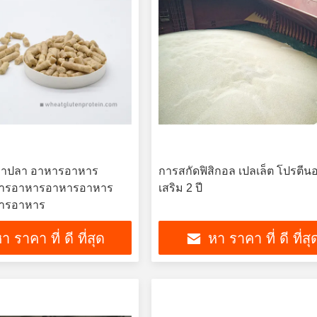
งปลาปลา อาหารอาหาร
การสกัดฟิสิกอล เปลเล็ต โปรตี
ารอาหารอาหารอาหาร
เสริม 2 ปี
ารอาหาร
า ราคา ที่ ดี ที่สุด
หา ราคา ที่ ดี ที่สุ