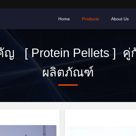
Home
Products
About Us
คัญ [ Protein Pellets ] คู่
ผลิตภัณฑ์