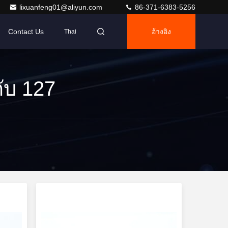
lixuanfeng01@aliyun.com
86-371-6383-5256
Contact Us
อ้างอิง
Thai
กับ 127